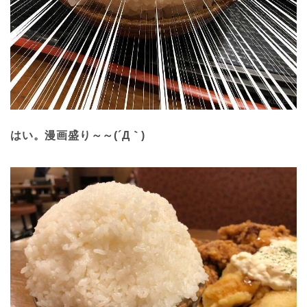
はい。漫画盛り～～(´Д｀)