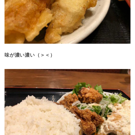
味が濃い濃い（＞＜）