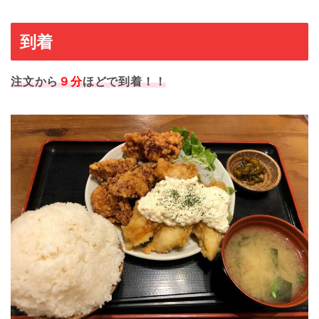
到着
注文から
９分
ほどで到着！！