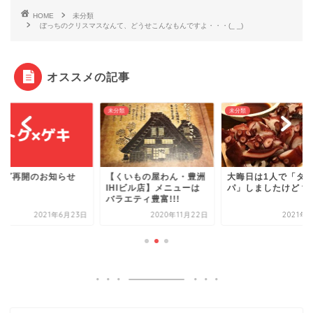
HOME
未分類
ぼっちのクリスマスなんて、どうせこんなもんですよ・・・(_ _)
オススメの記事
類
未分類
未分類
くいもの屋わん・豊洲
大晦日は1人で「タコ
ブログ再開のお知ら
HIビル店】メニューは
パ」しましたけど？
エティ豊富!!!
2020年11月22日
2021年1月1日
2021年6